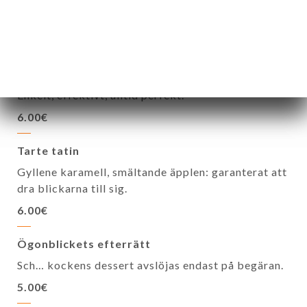
godsaker som smälter i munnen.
7.00€
Chokladtartelett
Krispig mördeg, smältande chokladganache.
Enkelt, effektivt, alltid perfekt.
6.00€
Tarte tatin
Gyllene karamell, smältande äpplen: garanterat att
dra blickarna till sig.
6.00€
Ögonblickets efterrätt
Sch… kockens dessert avslöjas endast på begäran.
5.00€