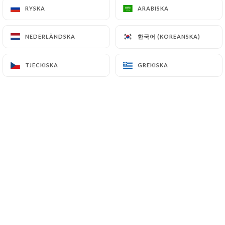
Grekisk sallad - Vegetarisk
RYSKA
RYSKA
ARABISKA
ARABISKA
Den klassiska och uppfriskande kompositionen:
tomater, gurkor, fetaost, oliver, rödlök.
한국어 (KOREANSKA)
한국어 (KOREANSKA)
NEDERLÄNDSKA
NEDERLÄNDSKA
7.50€
TJECKISKA
TJECKISKA
GREKISKA
GREKISKA
ANSATSNING & BELÖNING:
knivgaffeltallrik:
Plats
Pokébowlen
Rund risbas, smält avokado och färsk mango.
Protein efter eget val