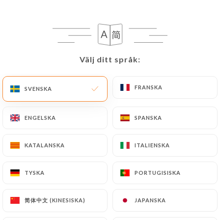
20.00€
Den lille mästaren
Nötfärs eller skinka + pommes frites och/eller
Välj ditt språk:
Välj ditt språk:
sallad + dryck (exklusive Powerade och Celsius)
10.00€
FRANSKA
FRANSKA
SVENSKA
SVENSKA
ENGELSKA
ENGELSKA
SPANSKA
SPANSKA
UPPVÄRMNING: kniv och gaffel:
KATALANSKA
KATALANSKA
ITALIENSKA
ITALIENSKA
Tomat- och mozzarellabruschetta - Vegetarisk
Rostat bröd, färska tomater, lök, smält mozzarella
TYSKA
TYSKA
PORTUGISISKA
PORTUGISISKA
och färsk basilika.
8.00€
简体中文 (KINESISKA)
简体中文 (KINESISKA)
JAPANSKA
JAPANSKA