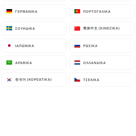
ΓΕΡΜΑΝΙΚΆ
ΓΕΡΜΑΝΙΚΆ
ΠΟΡΤΟΓΑΛΙΚΆ
ΠΟΡΤΟΓΑΛΙΚΆ
Anthony A. βαθμολογήθηκε
A
简体中文 (ΚΙΝΈΖΙΚΑ)
简体中文 (ΚΙΝΈΖΙΚΑ)
ΣΟΥΗΔΙΚΆ
ΣΟΥΗΔΙΚΆ
5/5
Bon accueil. Bons produits. Petite salle
ΙΑΠΩΝΙΚΆ
ΙΑΠΩΝΙΚΆ
ΡΩΣΙΚΆ
ΡΩΣΙΚΆ
donc pensez à réserver.
25/06/2026
•
03:07
ΑΡΑΒΙΚΆ
ΑΡΑΒΙΚΆ
ΟΛΛΑΝΔΙΚΆ
ΟΛΛΑΝΔΙΚΆ
Marie P. βαθμολογήθηκε
M
한국어 (ΚΟΡΕΆΤΙΚΑ)
한국어 (ΚΟΡΕΆΤΙΚΑ)
ΤΣΈΧΙΚΑ
ΤΣΈΧΙΚΑ
5/5
10/06/2026
•
08:07
francine S. βαθμολογήθηκε
F
5/5
Lieu très agréable. La nourriture était
super bonne et servir super rapidement.