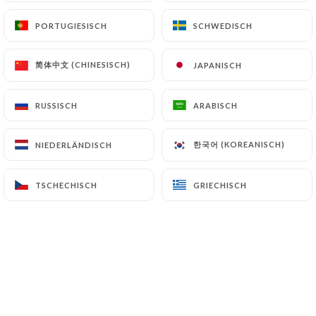
PORTUGIESISCH
PORTUGIESISCH
SCHWEDISCH
SCHWEDISCH
Anthony A. bewertete
A
简体中文 (CHINESISCH)
简体中文 (CHINESISCH)
JAPANISCH
JAPANISCH
5/5
Bon accueil. Bons produits. Petite salle
RUSSISCH
RUSSISCH
ARABISCH
ARABISCH
donc pensez à réserver.
25/06/2026
•
03:07
한국어 (KOREANISCH)
한국어 (KOREANISCH)
NIEDERLÄNDISCH
NIEDERLÄNDISCH
Marie P. bewertete
M
TSCHECHISCH
TSCHECHISCH
GRIECHISCH
GRIECHISCH
5/5
10/06/2026
•
08:07
francine S. bewertete
F
5/5
Lieu très agréable. La nourriture était
super bonne et servir super rapidement.