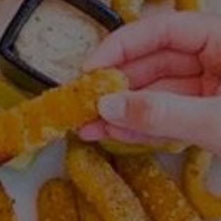
τις :ώρα