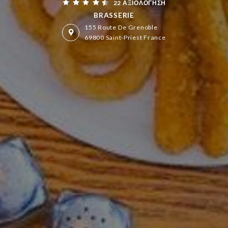
22 ΑΞΙΟΛΌΓΗΣΗ
BRASSERIE
155 Route De Grenoble
69800 Saint-Priest France