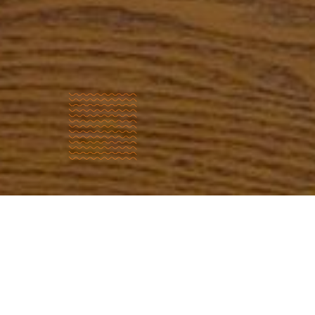
Ποιοι
είμαστε;