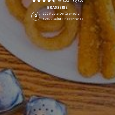
22 AVALIAÇÃO
BRASSERIE
155 Route De Grenoble
69800 Saint-Priest France