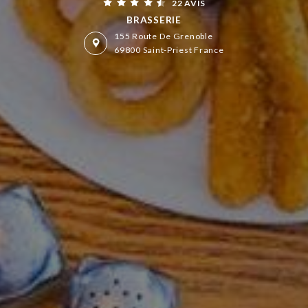
22 AVIS
BRASSERIE
155 Route De Grenoble
69800 Saint-Priest France