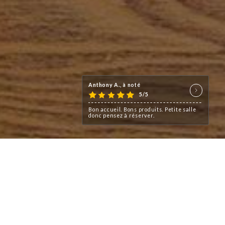
Anthony A., à noté
5/5
Bon accueil. Bons produits. Petite salle
donc pensez à réserver.
ine authentique et créative,
ais et locaux.