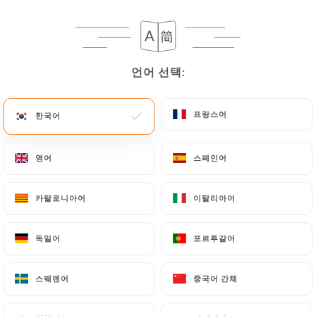
burger italien
언어 선택:
언어 선택:
프랑스어
프랑스어
한국어
한국어
영어
영어
스페인어
스페인어
카탈로니아어
카탈로니아어
이탈리아어
이탈리아어
독일어
독일어
포르투갈어
포르투갈어
스웨덴어
스웨덴어
중국어 간체
중국어 간체