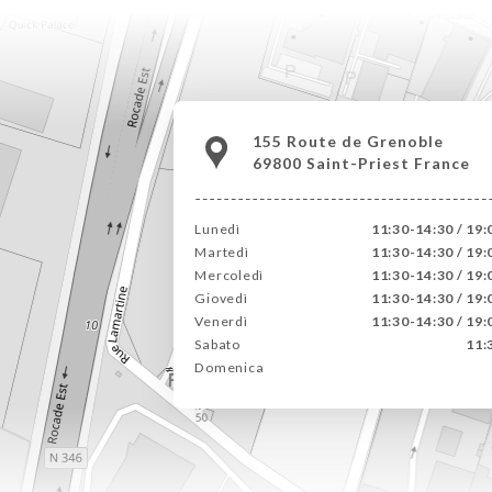
155 Route de Grenoble
69800 Saint-Priest France
Lunedì
11:30-14:30 / 19:
Martedì
11:30-14:30 / 19:
Mercoledì
11:30-14:30 / 19:
Giovedì
11:30-14:30 / 19:
Venerdì
11:30-14:30 / 19:
Sabato
11:
Domenica