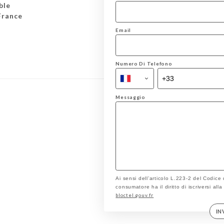
ble
France
Email
Numero Di Telefono
Messaggio
Ai sensi dell’articolo L.223-2 del Codice
consumatore ha il diritto di iscriversi all
bloctel.gouv.fr
IN