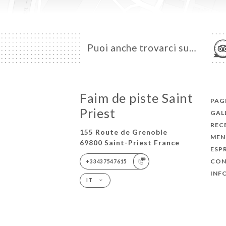
Puoi anche trovarci su…
Faim de piste Saint
PAGI
Priest
GAL
REC
155 Route de Grenoble
MEN
69800 Saint-Priest France
ESP
CON
+33437547615
INF
IT